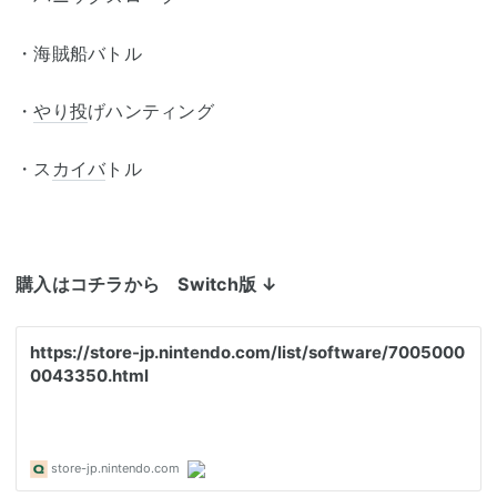
・海賊船バトル
・
やり投
げハンティング
・ス
カイバ
トル
購入はコチラから Switch版
↓